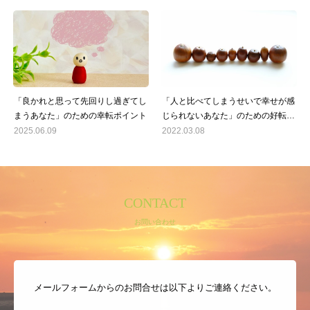
「良かれと思って先回りし過ぎてし
「人と比べてしまうせいで幸せが感
まうあなた」のための幸転ポイント
じられないあなた」のための好転ポ
イント
2025.06.09
2022.03.08
CONTACT
お問い合わせ
メールフォームからのお問合せは以下よりご連絡ください。