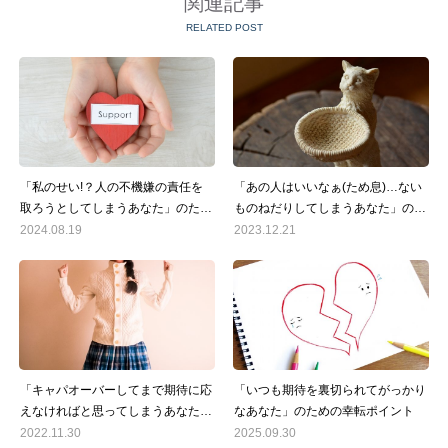
関連記事
RELATED POST
「私のせい!？人の不機嫌の責任を
「あの人はいいなぁ(ため息)…ない
取ろうとしてしまうあなた」のため
ものねだりしてしまうあなた」のた
の幸転ポイント
めの好転ポイント
2024.08.19
2023.12.21
「キャパオーバーしてまで期待に応
「いつも期待を裏切られてがっかり
えなければと思ってしまうあなた」
なあなた」のための幸転ポイント
のための好転ポイント
2022.11.30
2025.09.30