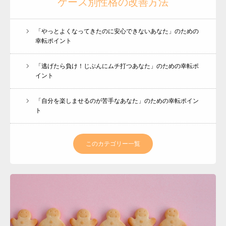
ケース別性格の改善方法
「やっとよくなってきたのに安心できないあなた」のための
プロフィール
幸転ポイント
各種講座
「逃げたら負け！じぶんにムチ打つあなた」のための幸転ポ
イント
お客さまのお声
BLOG
「自分を楽しませるのが苦手なあなた」のための幸転ポイン
ト
会員ページ
このカテゴリー一覧