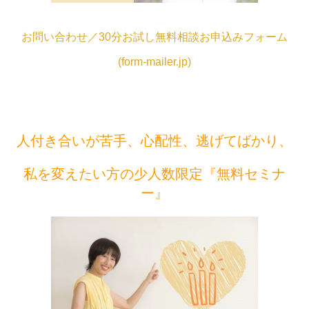
お問い合わせ／30分お試し無料相談お申込みフォーム
プロフィール
(form-mailer.jp)
各種講座
お客さまのお声
BLOG
人付き合いが苦手、心配性、逃げてばかり、
会員ページ
私
を変えたい方の
少人数限定『無料セミナ
ー』