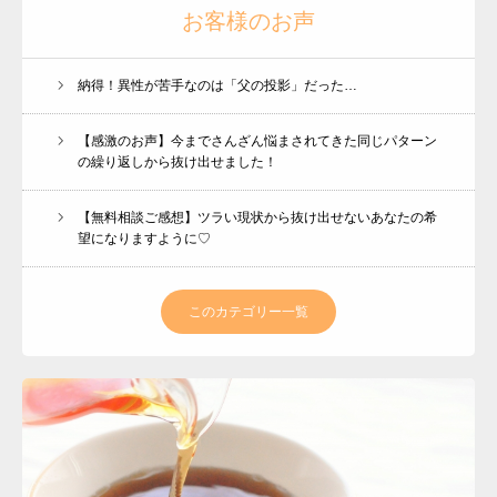
お客様のお声
プロフィール
各種講座
納得！異性が苦手なのは「父の投影」だった…
お客さまのお声
【感激のお声】今までさんざん悩まされてきた同じパターン
BLOG
の繰り返しから抜け出せました！
会員ページ
【無料相談ご感想】ツラい現状から抜け出せないあなたの希
望になりますように♡
このカテゴリー一覧