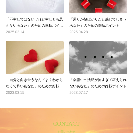
「不幸せではないけれど幸せとも思
「周りが敵ばかりだと感じてしまう
えないあなた」のための幸転ポイン
あなた」のための幸転ポイント
ト
2025.02.14
2025.04.28
「自分と向き合うなんてよくわから
「会話中の沈黙が怖すぎて堪えられ
なくて怖いあなた」のための好転ポ
ないあなた」のための好転ポイント
イント
2023.03.15
2023.07.17
CONTACT
お問い合わせ